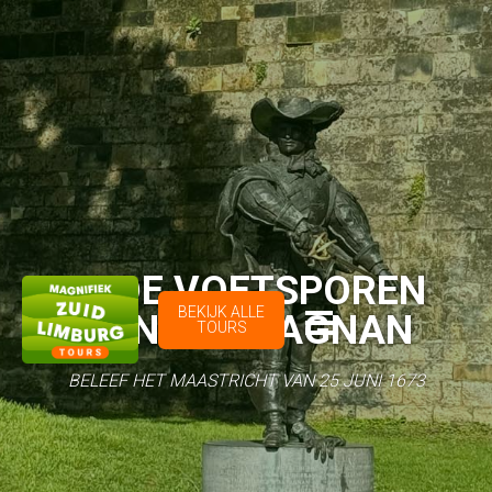
IN DE VOETSPOREN
BEKIJK ALLE
VAN D’ARTAGNAN
TOURS
BELEEF HET MAASTRICHT VAN 25 JUNI 1673